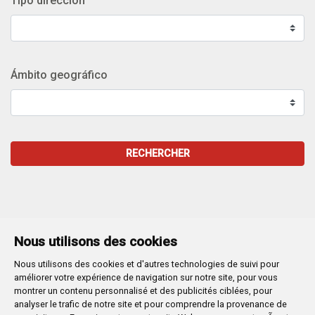
Tipo dirección
Ámbito geográfico
RECHERCHER
Nous utilisons des cookies
Nous utilisons des cookies et d'autres technologies de suivi pour
Plaza Mayor 1
- 09071
BURGOS
améliorer votre expérience de navigation sur notre site, pour vous
947 288 800
CIF:
P-0906100-C
montrer un contenu personnalisé et des publicités ciblées, pour
analyser le trafic de notre site et pour comprendre la provenance de
CONTACTO | AVISOS, QUEJAS Y SUGERENCIAS