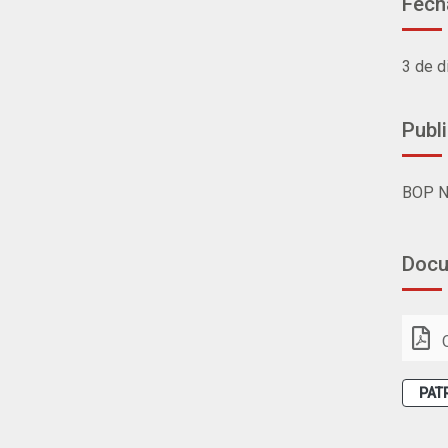
Fech
3 de d
Publ
BOP N
Doc
PAT