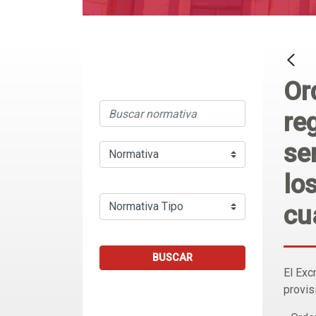
Or
re
se
lo
cu
BUSCAR
El Exc
provis