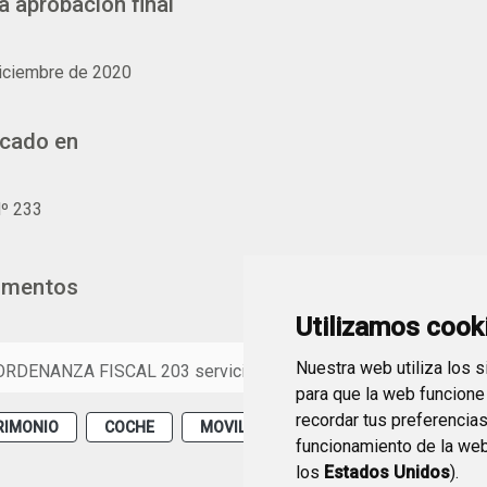
a aprobación final
iciembre de 2020
icado en
º 233
umentos
Utilizamos cook
Nuestra web utiliza los 
ORDENANZA FISCAL 203 servicios especiales.pdf
(PDF 223,6 KB)
para que la web funcione
recordar tus preferencia
RIMONIO
COCHE
MOVILIDAD Y TRANSPORTE
ORDEN
funcionamiento de la web
los
Estados Unidos
).