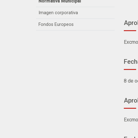
Normativa Municipal
Imagen corporativa
Aprob
Fondos Europeos
Excmo
Fecha
8 de o
Aprob
Excmo