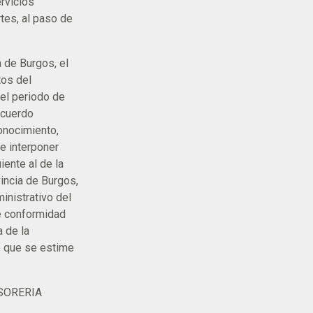
ervicios
tes, al paso de
a de Burgos, el
tos del
el periodo de
acuerdo
conocimiento,
e interponer
ente al de la
vincia de Burgos,
inistrativo del
de conformidad
a de la
ro que se estime
ESORERIA