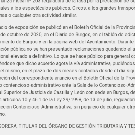
nanza Fiscal nº 203 reguladora de la tasa por la prestación de s
ales a los espectáculos públicos, Circos, a los grandes transpor
nas o cualquier otra actividad similar.
ncio de exposición se publicó en el Boletín Oficial de la Provinci
 de octubre de 2020, en el Diario de Burgos, en el tablón de edic
miento de Burgos y en la página web del Ayuntamiento. Durante 
ción pública no se han presentado reclamaciones quedando el 
ional elevado a definitivo. Lo que se hace público para general 
iéndose que dicho acuerdo agota la vía administrativa, pudiéndos
 el mismo, en el plazo de dos meses contados desde el día sigui
ación del correspondiente anuncio en el Boletín Oficial de la Pro
o contencioso-administrativo ante la Sala de lo Contencioso-Adm
al Superior de Justicia de Castilla y León con sede en Burgos, 
s artículos 10 y 46.1 de la Ley 29/1998, de 13 de julio, regulador
icción Contencioso-Administrativa, sin perjuicio de cualquier ot
no.
SORERA, TITULAR DEL ÓRGANO DE GESTIÓN TRIBUTARIA Y T