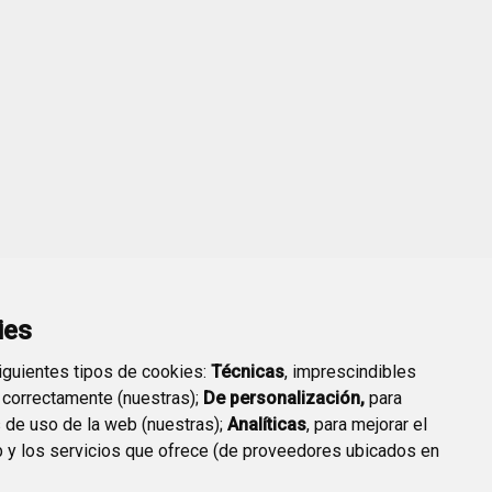
ies
siguientes tipos de cookies:
Técnicas
, imprescindibles
 correctamente (nuestras);
De personalización,
para
s de uso de la web (nuestras);
Analíticas
, para mejorar el
ANZAS FISCALES Y PRECIOS PÚBLICOS
 y los servicios que ofrece (de proveedores ubicados en