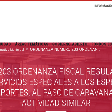
INFORMACIÓ
IUDAD
ÁREAS TEMÁTICAS
GOBIERNO ABIERTO
FONDOS E
ORDENANZA NÚMERO 203 ORDENANZA FISCAL REGULADORA DE LA TASA POR LA PRESTACIÓN DE SERVICIOS ESPECIALES A LOS ESPECTÁCULOS PÚBLICOS, A LOS GRANDES TRANSPORTES, AL PASO DE CARAVANAS O A CUALQUIER OTRA ACTIVIDAD SIMILAR
mativa Municipal
03 ORDENANZA FISCAL REGULA
RVICIOS ESPECIALES A LOS ES
PORTES, AL PASO DE CARAVANA
ACTIVIDAD SIMILAR