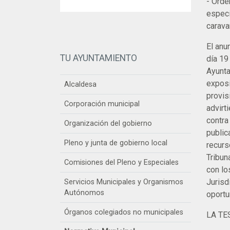
- Orde
especi
carava
El anu
TU AYUNTAMIENTO
día 19
Ayunta
exposi
Alcaldesa
provis
Corporación municipal
advirt
contra
Organización del gobierno
public
Pleno y junta de gobierno local
recurs
Tribun
Comisiones del Pleno y Especiales
con lo
Jurisd
Servicios Municipales y Organismos
Autónomos
oportu
Órganos colegiados no municipales
LA TE