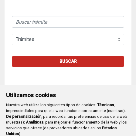
BUSCAR
Utilizamos cookies
Nuestra web utiliza los siguientes tipos de cookies:
Técnicas
,
imprescindibles para que la web funcione correctamente (nuestras);
De personalización,
para recordar tus preferencias de uso de la web
(nuestras);
Analíticas
, para mejorar el funcionamiento de la web y los
Plaza Mayor 1
- 09071
BURGOS
servicios que ofrece (de proveedores ubicados en los
Estados
947 288 800
CIF:
P-0906100-C
Unidos
).