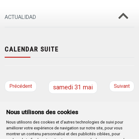
ACTUALIDAD
CALENDAR SUITE
Précédent
Suivant
samedi
31
mai
Nous utilisons des cookies
Nous utilisons des cookies et d'autres technologies de suivi pour
Plaza Mayor 1
- 09071
BURGOS
améliorer votre expérience de navigation sur notre site, pour vous
947 288 800
CIF:
P-0906100-C
montrer un contenu personnalisé et des publicités ciblées, pour