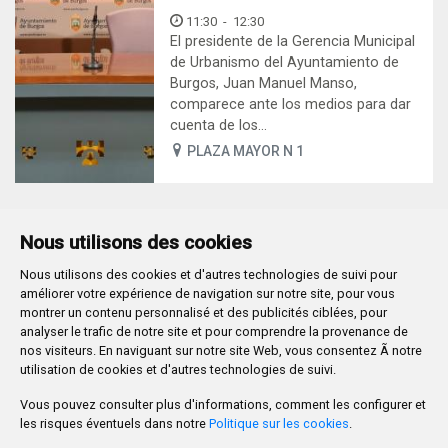
11:30
-
12:30
El presidente de la Gerencia Municipal
de Urbanismo del Ayuntamiento de
Burgos, Juan Manuel Manso,
comparece ante los medios para dar
cuenta de los...
PLAZA MAYOR N 1
Nous utilisons des cookies
Nous utilisons des cookies et d'autres technologies de suivi pour
Plaza Mayor 1
- 09071
BURGOS
améliorer votre expérience de navigation sur notre site, pour vous
947 288 800
CIF:
P-0906100-C
montrer un contenu personnalisé et des publicités ciblées, pour
analyser le trafic de notre site et pour comprendre la provenance de
CONTACTO | AVISOS, QUEJAS Y SUGERENCIAS
nos visiteurs. En naviguant sur notre site Web, vous consentez Ã notre
CANAL DE DENUNCIAS
MAPA WEB
AVISO LEGAL
utilisation de cookies et d'autres technologies de suivi.
POLÍTICA DE PRIVACIDAD
ACCESIBILIDAD
Vous pouvez consulter plus d'informations, comment les configurer et
PROMUEVE BURGOS
les risques éventuels dans notre
Politique sur les cookies
.