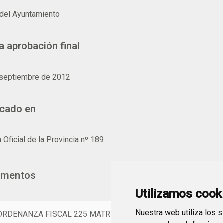
del Ayuntamiento
a aprobación final
 septiembre de 2012
icado en
n Oficial de la Provincia nº 189
umentos
Utilizamos cook
Nuestra web utiliza los 
ORDENANZA FISCAL 225 MATRIMONIOS CIVILES.pdf
(PDF 195,6 