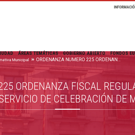
INFORMACIÓ
IUDAD
ÁREAS TEMÁTICAS
GOBIERNO ABIERTO
FONDOS E
ORDENANZA NÚMERO 225 ORDENANZA FISCAL REGULADORA DE LA TASA POR LA PRESTACIÓN DEL SERVICIO DE CELEBRACIÓN DE MATRIMONIOS CIVILES
mativa Municipal
25 ORDENANZA FISCAL REGULA
SERVICIO DE CELEBRACIÓN DE 