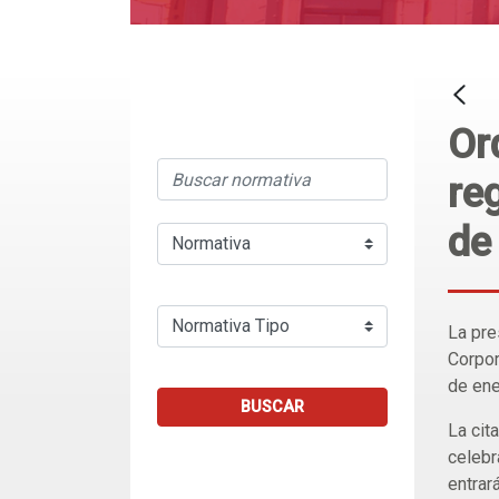
Or
re
de
La pre
Corpor
de ene
BUSCAR
La cit
celebr
entrar