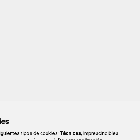
ies
siguientes tipos de cookies:
Técnicas
, imprescindibles
KB)