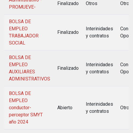
Finalizado
Otros
Otros
PROMUEVE-
BOLSA DE
EMPLEO
Interinidades
Concu
Finalizado
TRABAJADOR
y contratos
Oposi
SOCIAL
BOLSA DE
EMPLEO
Interinidades
Concu
Finalizado
AUXILIARES
y contratos
Oposi
ADMINISTRATIVOS
BOLSA DE
EMPLEO
Interinidades
conductor-
Abierto
Otros
y contratos
perceptor SMYT
año 2024