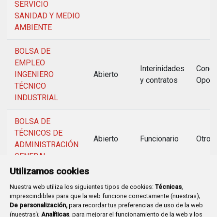
SERVICIO
SANIDAD Y MEDIO
AMBIENTE
BOLSA DE
EMPLEO
Interinidades
Concu
INGENIERO
Abierto
y contratos
Oposi
TÉCNICO
INDUSTRIAL
BOLSA DE
TÉCNICOS DE
Abierto
Funcionario
Otros
ADMINISTRACIÓN
GENERAL
Utilizamos cookies
Nuestra web utiliza los siguientes tipos de cookies:
Técnicas
,
imprescindibles para que la web funcione correctamente (nuestras);
De personalización,
para recordar tus preferencias de uso de la web
(nuestras);
Analíticas
, para mejorar el funcionamiento de la web y los
Plaza Mayor 1
- 09071
BURGOS