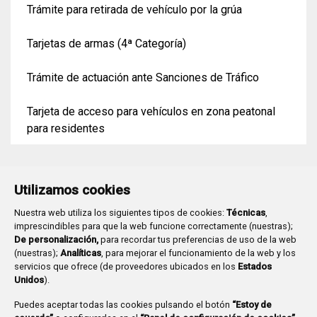
Trámite para retirada de vehículo por la grúa
Tarjetas de armas (4ª Categoría)
Trámite de actuación ante Sanciones de Tráfico
Tarjeta de acceso para vehículos en zona peatonal
para residentes
Utilizamos cookies
Nuestra web utiliza los siguientes tipos de cookies:
Técnicas
,
imprescindibles para que la web funcione correctamente (nuestras);
De personalización,
para recordar tus preferencias de uso de la web
(nuestras);
Analíticas
, para mejorar el funcionamiento de la web y los
Plaza Mayor 1
- 09071
BURGOS
servicios que ofrece (de proveedores ubicados en los
Estados
947 288 800
CIF:
P-0906100-C
Unidos
).
CONTACTO | AVISOS, QUEJAS Y SUGERENCIAS
Puedes aceptar todas las cookies pulsando el botón
“Estoy de
CANAL DE DENUNCIAS
MAPA WEB
AVISO LEGAL