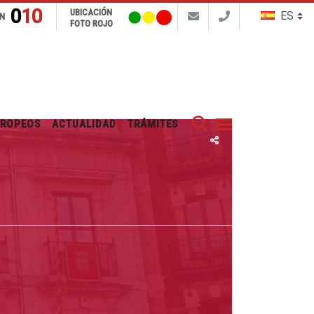
010
UBICACIÓN
N
FOTO ROJO
Buscar
UROPEOS
ACTUALIDAD
TRÁMITES