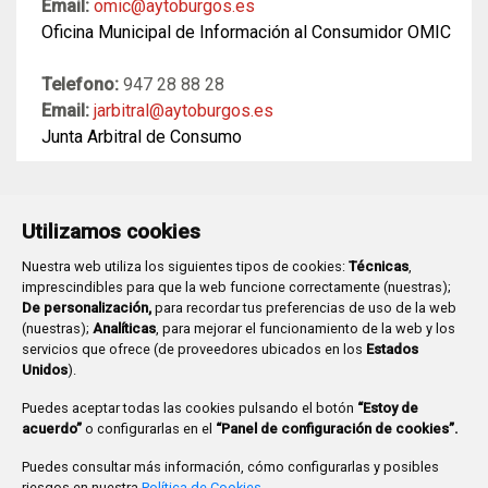
Email:
omic@aytoburgos.es
Oficina Municipal de Información al Consumidor OMIC
Telefono:
947 28 88 28
Email:
jarbitral@aytoburgos.es
Junta Arbitral de Consumo
Utilizamos cookies
Nuestra web utiliza los siguientes tipos de cookies:
Técnicas
,
imprescindibles para que la web funcione correctamente (nuestras);
De personalización,
para recordar tus preferencias de uso de la web
(nuestras);
Analíticas
, para mejorar el funcionamiento de la web y los
Plaza Mayor 1
- 09071
BURGOS
servicios que ofrece (de proveedores ubicados en los
Estados
947 288 800
CIF:
P-0906100-C
Unidos
).
CONTACTO | AVISOS, QUEJAS Y SUGERENCIAS
Puedes aceptar todas las cookies pulsando el botón
“Estoy de
CANAL DE DENUNCIAS
MAPA WEB
AVISO LEGAL
acuerdo”
o configurarlas en el
“Panel de configuración de cookies”.
POLÍTICA DE PRIVACIDAD
ACCESIBILIDAD
Puedes consultar más información, cómo configurarlas y posibles
PROMUEVE BURGOS
riesgos en nuestra
Política de Cookies
.