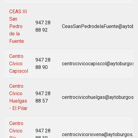
CEAS III
San
947 28
Pedro
CeasSanPedrodelaFuente@aytobu
88 92
de la
Fuente
Centro
947 28
Cívico
centrocivicocapiscol@aytoburgos.
88 90
Capiscol
Centro
Cívico
947 28
centrocivicohuelgas@aytoburgos.e
Huelgas
88 57
- El Pilar
Centro
Cívico
947 28
centrocivicoriovena@aytoburgos.e