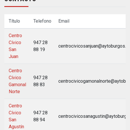
Título
Telefono
Email
Centro
Cívico
947 28
centrocivicosanjuan@aytoburgos.e
San
88 19
Juan
Centro
Cívico
947 28
centrocivicogamonalnorte@aytobu
Gamonal
88 83
Norte
Centro
Cívico
947 28
centrocivicosanagustin@aytoburgo
San
88 94
Agustín