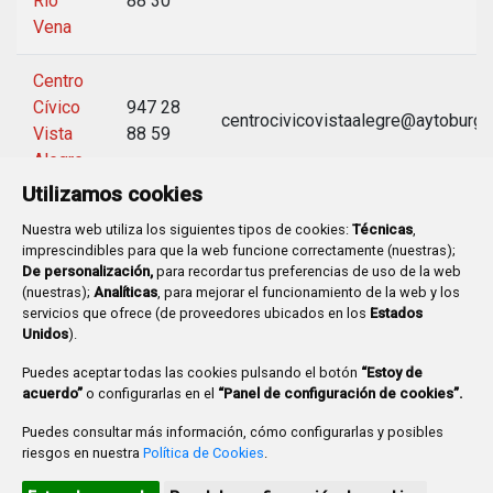
Río
88 30
Vena
Centro
Cívico
947 28
centrocivicovistaalegre@aytoburg
Vista
88 59
Alegre
Utilizamos cookies
Nuestra web utiliza los siguientes tipos de cookies:
Técnicas
,
imprescindibles para que la web funcione correctamente (nuestras);
De personalización,
para recordar tus preferencias de uso de la web
(nuestras);
Analíticas
, para mejorar el funcionamiento de la web y los
Plaza Mayor 1
- 09071
BURGOS
servicios que ofrece (de proveedores ubicados en los
Estados
947 288 800
CIF:
P-0906100-C
Unidos
).
CONTACTO | AVISOS, QUEJAS Y SUGERENCIAS
Puedes aceptar todas las cookies pulsando el botón
“Estoy de
CANAL DE DENUNCIAS
MAPA WEB
AVISO LEGAL
acuerdo”
o configurarlas en el
“Panel de configuración de cookies”.
POLÍTICA DE PRIVACIDAD
ACCESIBILIDAD
Puedes consultar más información, cómo configurarlas y posibles
PROMUEVE BURGOS
riesgos en nuestra
Política de Cookies
.
HTML 5
CSS3
WAI 'AA'