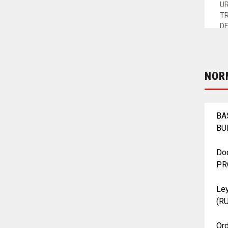
U
TR
DE
y 
NOR
BA
BU
Doc
PR
Ley
(R
Ord