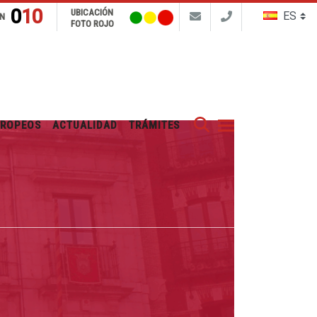
010
UBICACIÓN
N
FOTO ROJO
Buscar
UROPEOS
ACTUALIDAD
TRÁMITES