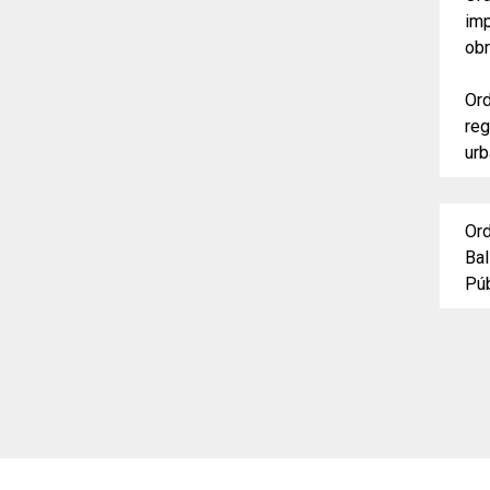
imp
ob
Or
reg
urb
Ord
Bal
Púb