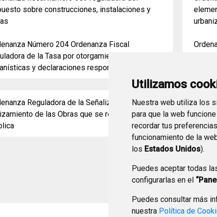
uesto sobre construcciones, instalaciones y
elemen
ras
urbani
denanza Número 204 Ordenanza Fiscal
Ordena
uladora de la Tasa por otorgamiento de licencias
regula
anísticas y declaraciones responsables
Valor 
Plusval
Utilizamos cook
Nuestra web utiliza los 
enanza Reguladora de la Señalización y
Ordena
para que la web funcione
izamiento de las Obras que se realicen en la Vía
Teleco
recordar tus preferencia
lica
funcionamiento de la web
los
Estados Unidos
).
Puedes aceptar todas la
configurarlas en el
“Pane
Puedes consultar más inf
nuestra
Política de Cook