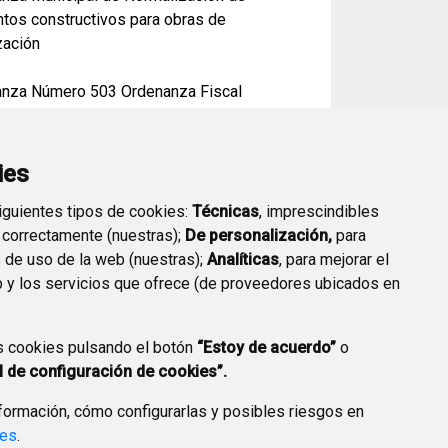
tos constructivos para obras de
zación
nza Número 503 Ordenanza Fiscal
dora del Impuesto sobre el Incremento del
de los Terrenos de naturaleza urbana.
ía.
ies
siguientes tipos de cookies:
Técnicas
, imprescindibles
nza reguladora Instalaciones de
 correctamente (nuestras);
De personalización,
para
municación
s de uso de la web (nuestras);
Analíticas
, para mejorar el
 y los servicios que ofrece (de proveedores ubicados en
s cookies pulsando el botón
“Estoy de acuerdo”
o
l de configuración de cookies”.
ormación, cómo configurarlas y posibles riesgos en
ies
.