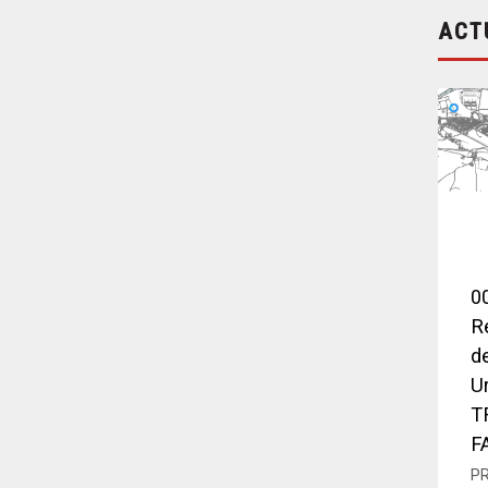
ACT
0
R
d
U
T
F
P