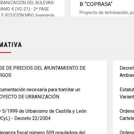
RBANIZACIÓN DEL BULEVAR-
B "COPRASA"
AMO 4 (VG-21).- 2ª FASE
Proyecto de terminación, p
 EJECUCIÓN.MBG Ingeniería
ejecución subsidiaria, de las
Arquitectura S.L.
obras de urbanización
pendientes en el A.T. 8 B
"COPRASA" relativas a la
MATIVA
parcela "J.A....
SE DE PRECIOS DEL AYUNTAMIENTO DE
Decret
RGOS
Ambien
umentación necesaria para tramitar un
Estatu
OYECTO DE URBANIZACIÓN
Variant
 5/1999 de Urbanismo de Castilla y León
Ordena
UCyL) - Decreto 22/2004
Cartel
enanza fiscal número 509 reguladora del
Ordena