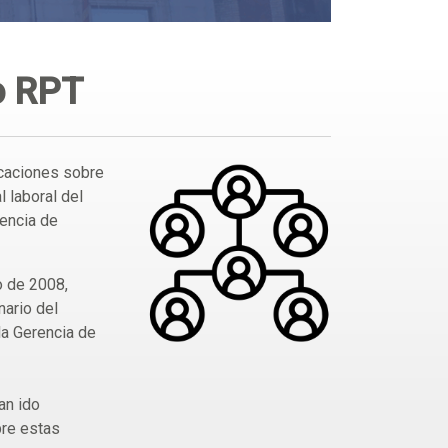
o RPT
icaciones sobre
 laboral del
rencia de
o de 2008,
nario del
la Gerencia de
an ido
bre estas