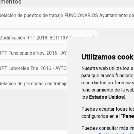
umentos
Relación de puestos de trabajo FUNCIONARIOS Ayuntamiento de
Modificación RPT 2018. BOP. 134
(PDF 733,5 KB)
RPT Funcionarios Nov. 2016 - AYTOBURGOS
(PDF 59,2 KB)
Utilizamos cook
RPT Laborales Ene. 2016 - AYTOBURGOS
Nuestra web utiliza los 
(PDF 51,8 KB)
para que la web funcione
recordar tus preferencia
Relación de personas con trabajos compatibles
(PDF 30,1 KB)
funcionamiento de la web
los
Estados Unidos
).
Puedes aceptar todas la
configurarlas en el
“Pane
Puedes consultar más inf