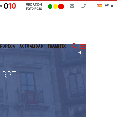
010
UBICACIÓN
N
FOTO ROJO
Buscar
UROPEOS
ACTUALIDAD
TRÁMITES
 RPT