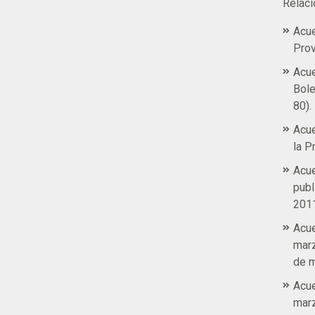
Relaci
Acue
Prov
Acue
Bole
80).
Acue
la P
Acue
publ
2011
Acue
marz
de m
Acue
marz