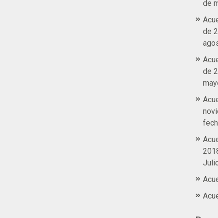
de m
Acue
de 2
agos
Acue
de 2
mayo
Acue
novi
fech
Acue
2018
Juli
Acue
Acue