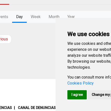
vents
Day
Week
Month
Year
We use cookies
vious
Saturday
11
Janu
We use cookies and other
experience on our websit
analyze our website traff
By browsing our website,
technologies.
You can consult more info
Cookies Policy
I agree
Change my 
ENCIAS
CANAL DE DENUNCIAS
MAPA WEB
AVISO LEGAL