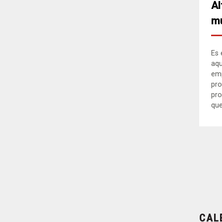
Al
mu
Es 
aqu
em
pro
pro
que.
CAL