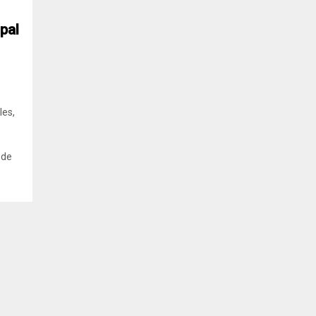
pal
les,
 de