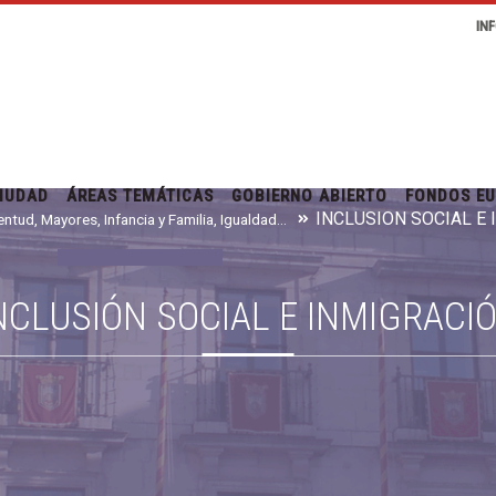
IN
IUDAD
ÁREAS TEMÁTICAS
GOBIERNO ABIERTO
FONDOS E
INCLUSIÓN SOCIAL E
Juventud, Mayores, Infancia y Familia, Igualdad e Inmigración
NCLUSIÓN SOCIAL E INMIGRACI