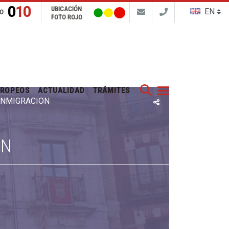
010
UBICACIÓN
FO
FOTO ROJO
Buscar
UROPEOS
ACTUALIDAD
TRÁMITES
 INMIGRACIÓN
ÓN