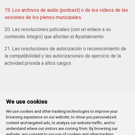
19. Los archivos de audio (podcast) o de los vídeos de las
sesiones de los plenos municipales.
20. Las resoluciones judiciales (con un enlace a su
contenido íntegro) que afecten al Ayuntamiento
21. Las resoluciones de autorización o reconocimiento de
la compatibilidad y las autorizaciones de ejercicio de la
actividad privada a altos cargos
We use cookies
We use cookies and other tracking technologies to improve your
Plaza Mayor 1
- 09071
BURGOS
browsing experience on our website, to show you personalized
947 288 800
CIF:
P-0906100-C
content and targeted ads, to analyze our website traffic, and to
understand where our visitors are coming from. By browsing our
CONTACTO | AVISOS, QUEJAS Y SUGERENCIAS
website, you consent to our use of cookies and other tracking