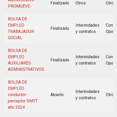
Finalizado
Otros
Otros
PROMUEVE-
BOLSA DE
EMPLEO
Interinidades
Concu
Finalizado
TRABAJADOR
y contratos
Oposi
SOCIAL
BOLSA DE
EMPLEO
Interinidades
Concu
Finalizado
AUXILIARES
y contratos
Oposi
ADMINISTRATIVOS
BOLSA DE
EMPLEO
Interinidades
conductor-
Abierto
Otros
y contratos
perceptor SMYT
año 2024