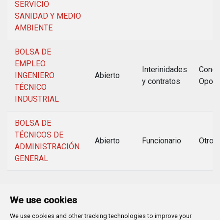
SERVICIO
SANIDAD Y MEDIO
AMBIENTE
BOLSA DE
EMPLEO
Interinidades
Concu
INGENIERO
Abierto
y contratos
Oposi
TÉCNICO
INDUSTRIAL
BOLSA DE
TÉCNICOS DE
Abierto
Funcionario
Otros
ADMINISTRACIÓN
GENERAL
We use cookies
We use cookies and other tracking technologies to improve your
Plaza Mayor 1
- 09071
BURGOS