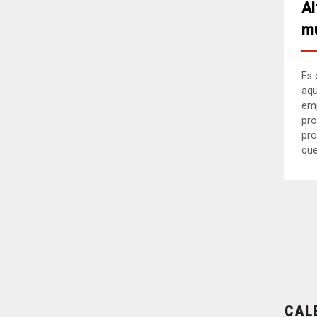
Al
mu
Es 
aqu
em
pro
pro
que.
CAL