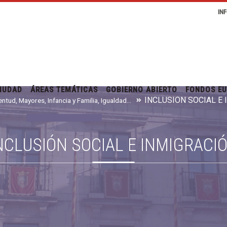
IN
IUDAD
ÁREAS TEMÁTICAS
GOBIERNO ABIERTO
FONDOS E
INCLUSIÓN SOCIAL E
Juventud, Mayores, Infancia y Familia, Igualdad e Inmigración
NCLUSIÓN SOCIAL E INMIGRACI