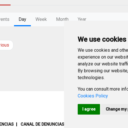
vents
Day
Week
Month
Year
We use cookies
vious
Sunday
20
Apri
We use cookies and other
experience on our websit
analyze our website traff
By browsing our website,
technologies.
You can consult more info
Cookies Policy
I agree
Change my 
ENCIAS
CANAL DE DENUNCIAS
MAPA WEB
AVISO LEGAL