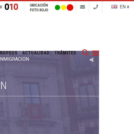
010
UBICACIÓN
FO
FOTO ROJO
Buscar
UROPEOS
ACTUALIDAD
TRÁMITES
 INMIGRACIÓN
ÓN