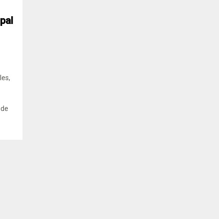
pal
les,
 de