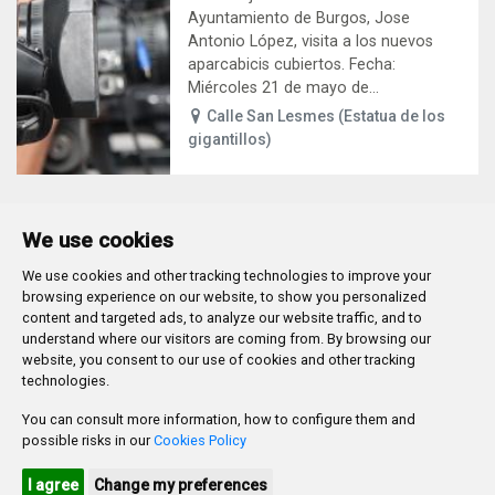
Ayuntamiento de Burgos, Jose
Antonio López, visita a los nuevos
aparcabicis cubiertos. Fecha:
Miércoles 21 de mayo de...
Calle San Lesmes (Estatua de los
gigantillos)
We use cookies
We use cookies and other tracking technologies to improve your
Plaza Mayor 1
- 09071
BURGOS
browsing experience on our website, to show you personalized
947 288 800
CIF:
P-0906100-C
content and targeted ads, to analyze our website traffic, and to
understand where our visitors are coming from. By browsing our
CONTACTO | AVISOS, QUEJAS Y SUGERENCIAS
website, you consent to our use of cookies and other tracking
CANAL DE DENUNCIAS
MAPA WEB
AVISO LEGAL
technologies.
POLÍTICA DE PRIVACIDAD
ACCESIBILIDAD
You can consult more information, how to configure them and
PROMUEVE BURGOS
possible risks in our
Cookies Policy
HTML 5
CSS3
WAI 'AA'
I agree
Change my preferences