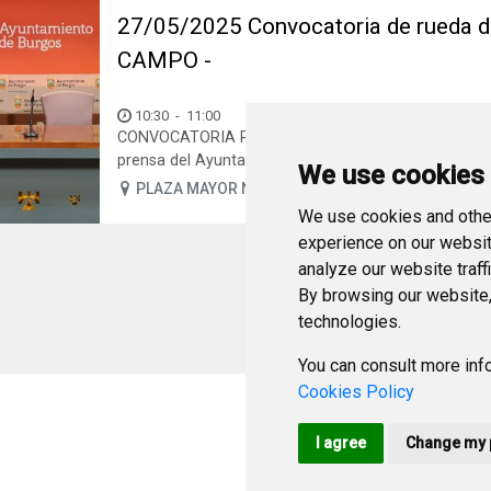
27/05/2025 Convocatoria de rueda
CAMPO -
10:30
-
11:00
CONVOCATORIA RUEDA DE PRENSA Fecha: 27 de mayo
prensa del Ayuntamiento de Burgos La presidenta de 
We use cookies
PLAZA MAYOR N 1
We use cookies and other
experience on our websit
analyze our website traff
By browsing our website,
technologies.
You can consult more info
Cookies Policy
I agree
Change my 