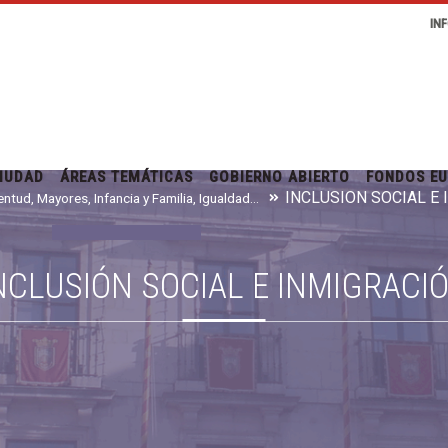
IN
IUDAD
ÁREAS TEMÁTICAS
GOBIERNO ABIERTO
FONDOS E
INCLUSIÓN SOCIAL E
Juventud, Mayores, Infancia y Familia, Igualdad e Inmigración
NCLUSIÓN SOCIAL E INMIGRACI