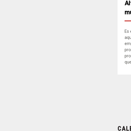
Al
mu
Es 
aqu
em
pro
pro
que.
CAL