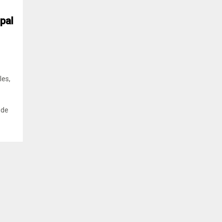
pal
les,
 de