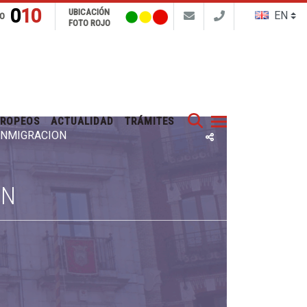
010
UBICACIÓN
FO
FOTO ROJO
Buscar
UROPEOS
ACTUALIDAD
TRÁMITES
 INMIGRACIÓN
ÓN