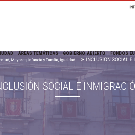
IN
IUDAD
ÁREAS TEMÁTICAS
GOBIERNO ABIERTO
FONDOS E
INCLUSIÓN SOCIAL E
Juventud, Mayores, Infancia y Familia, Igualdad e Inmigración
NCLUSIÓN SOCIAL E INMIGRACI