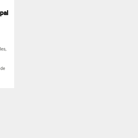
pal
les,
 de