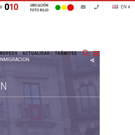
010
UBICACIÓN
FO
FOTO ROJO
Buscar
UROPEOS
ACTUALIDAD
TRÁMITES
 INMIGRACIÓN
ÓN