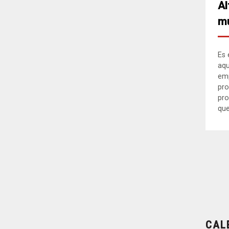
Al
mu
Es 
aqu
em
pro
pro
que.
CAL