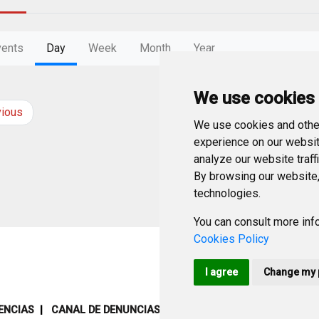
vents
Day
Week
Month
Year
We use cookies
vious
Monday
4
Augus
We use cookies and other
experience on our websit
analyze our website traff
By browsing our website,
technologies.
You can consult more info
Cookies Policy
I agree
Change my 
ENCIAS
CANAL DE DENUNCIAS
MAPA WEB
AVISO LEGAL