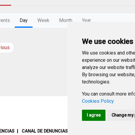
vents
Day
Week
Month
Year
We use cookies
vious
Thursday
28
Augu
We use cookies and other
experience on our websit
analyze our website traff
By browsing our website,
technologies.
You can consult more info
Cookies Policy
I agree
Change my 
ENCIAS
CANAL DE DENUNCIAS
MAPA WEB
AVISO LEGAL