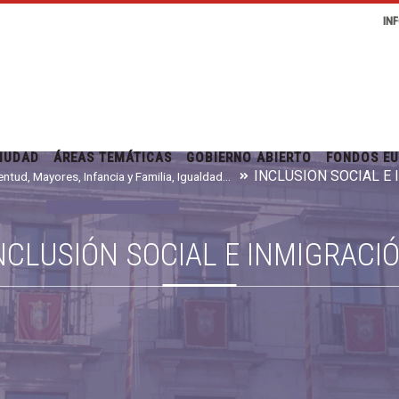
IN
IUDAD
ÁREAS TEMÁTICAS
GOBIERNO ABIERTO
FONDOS E
INCLUSIÓN SOCIAL E
Juventud, Mayores, Infancia y Familia, Igualdad e Inmigración
NCLUSIÓN SOCIAL E INMIGRACI