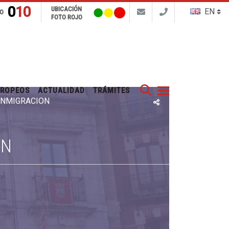
010
UBICACIÓN
FO
FOTO ROJO
Buscar
UROPEOS
ACTUALIDAD
TRÁMITES
 INMIGRACIÓN
ÓN