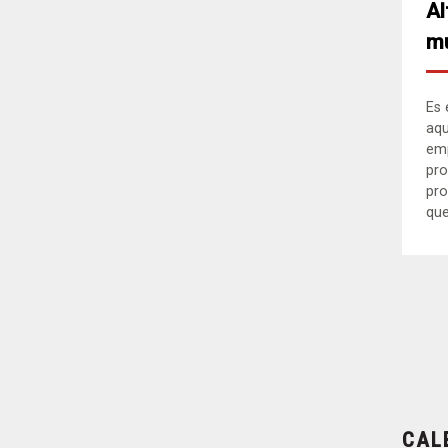
Al
mu
Es 
aqu
em
pro
pro
que.
CAL