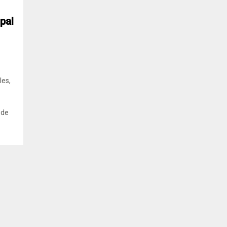
pal
les,
 de