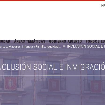
IN
IUDAD
ÁREAS TEMÁTICAS
GOBIERNO ABIERTO
FONDOS E
INCLUSIÓN SOCIAL E
Juventud, Mayores, Infancia y Familia, Igualdad e Inmigración
NCLUSIÓN SOCIAL E INMIGRACI