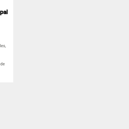
pal
les,
 de