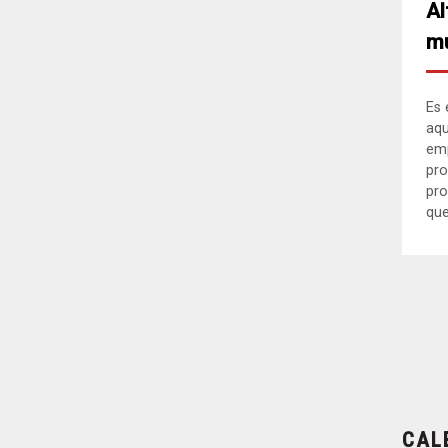
Al
mu
Es 
aqu
em
pro
pro
que.
CAL