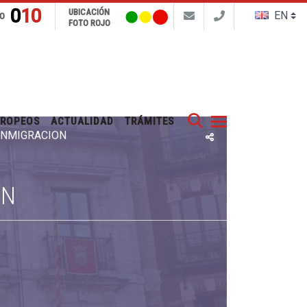
010
UBICACIÓN
FO
FOTO ROJO
Buscar
UROPEOS
ACTUALIDAD
TRÁMITES
 INMIGRACIÓN
ÓN