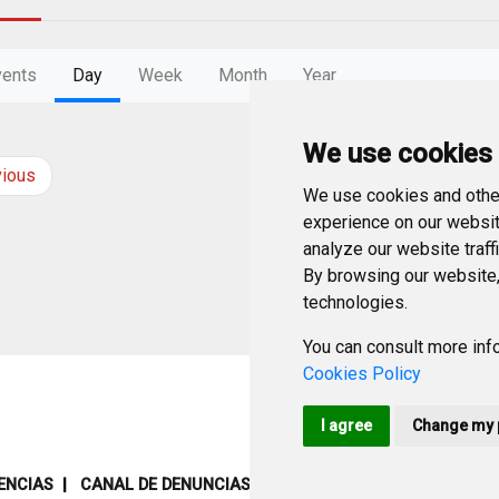
vents
Day
Week
Month
Year
We use cookies
vious
Friday
5
Septemb
We use cookies and other
experience on our websit
analyze our website traff
By browsing our website,
technologies.
You can consult more info
Cookies Policy
I agree
Change my 
ENCIAS
CANAL DE DENUNCIAS
MAPA WEB
AVISO LEGAL