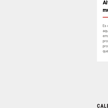
Al
mu
Es 
aqu
em
pro
pro
que.
CAL