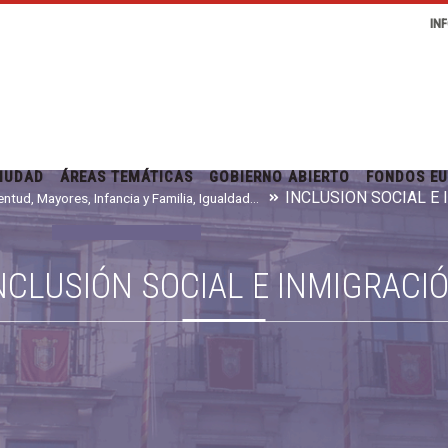
IN
IUDAD
ÁREAS TEMÁTICAS
GOBIERNO ABIERTO
FONDOS E
INCLUSIÓN SOCIAL E
Juventud, Mayores, Infancia y Familia, Igualdad e Inmigración
NCLUSIÓN SOCIAL E INMIGRACI