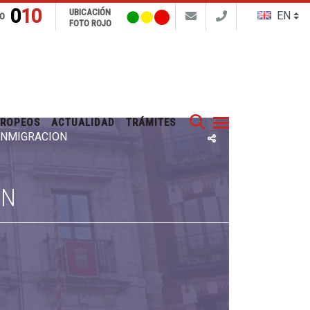
010
UBICACIÓN
FO
FOTO ROJO
Buscar
UROPEOS
ACTUALIDAD
TRÁMITES
 INMIGRACIÓN
ÓN