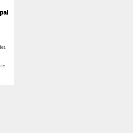
pal
les,
 de