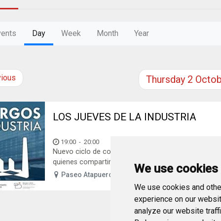
vents
Day
Week
Month
Year
vious
Thursday
2
Octob
LOS JUEVES DE LA INDUSTRIA
19:00
-
20:00
Nuevo ciclo de conferencias «Los Jueves de la Indust
quienes compartirán su experiencia sobre los...
We use cookies
Paseo Atapuerca
We use cookies and other
experience on our websit
analyze our website traff