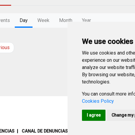
vents
Day
Week
Month
Year
We use cookies
vious
Tuesday
7
Octob
We use cookies and other
experience on our websit
analyze our website traff
By browsing our website,
technologies.
You can consult more info
Cookies Policy
I agree
Change my 
ENCIAS
CANAL DE DENUNCIAS
MAPA WEB
AVISO LEGAL