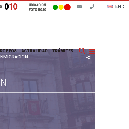
010
UBICACIÓN
FO
FOTO ROJO
Buscar
UROPEOS
ACTUALIDAD
TRÁMITES
 INMIGRACIÓN
ÓN