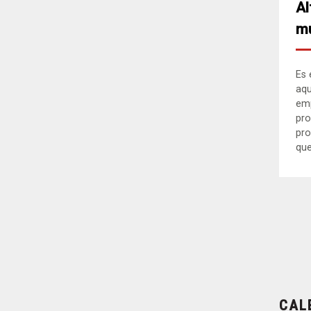
Al
mu
Es 
aqu
em
pro
pro
que.
CAL