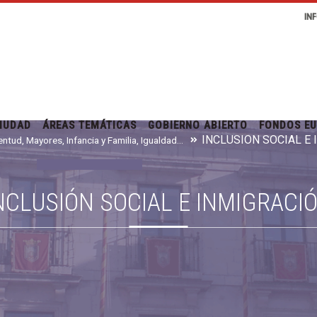
IN
IUDAD
ÁREAS TEMÁTICAS
GOBIERNO ABIERTO
FONDOS E
INCLUSIÓN SOCIAL E
Juventud, Mayores, Infancia y Familia, Igualdad e Inmigración
NCLUSIÓN SOCIAL E INMIGRACI