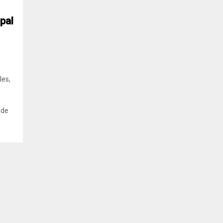
pal
les,
 de