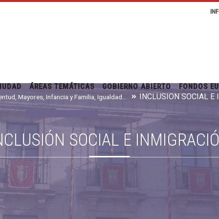
IN
IUDAD
ÁREAS TEMÁTICAS
GOBIERNO ABIERTO
FONDOS E
INCLUSIÓN SOCIAL E
Juventud, Mayores, Infancia y Familia, Igualdad e Inmigración
NCLUSIÓN SOCIAL E INMIGRACI