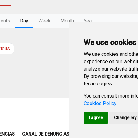
vents
Day
Week
Month
Year
We use cookies
vious
Friday
17
Octob
We use cookies and other
experience on our websit
analyze our website traff
By browsing our website,
technologies.
You can consult more info
Cookies Policy
I agree
Change my 
ENCIAS
CANAL DE DENUNCIAS
MAPA WEB
AVISO LEGAL