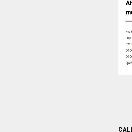
Al
mu
Es 
aqu
em
pro
pro
que.
CAL