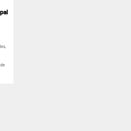
pal
les,
 de