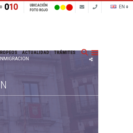
010
UBICACIÓN
FO
FOTO ROJO
Buscar
UROPEOS
ACTUALIDAD
TRÁMITES
 INMIGRACIÓN
ÓN