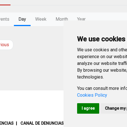
vents
Day
Week
Month
Year
We use cookies
vious
Friday
14
Novemb
We use cookies and other
experience on our websit
analyze our website traff
By browsing our website,
technologies.
You can consult more info
Cookies Policy
I agree
Change my 
ENCIAS
CANAL DE DENUNCIAS
MAPA WEB
AVISO LEGAL