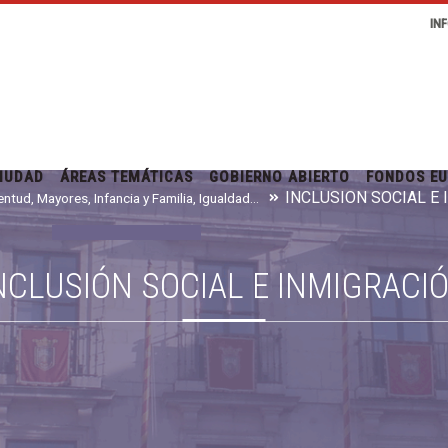
IN
IUDAD
ÁREAS TEMÁTICAS
GOBIERNO ABIERTO
FONDOS E
INCLUSIÓN SOCIAL E
Juventud, Mayores, Infancia y Familia, Igualdad e Inmigración
NCLUSIÓN SOCIAL E INMIGRACI