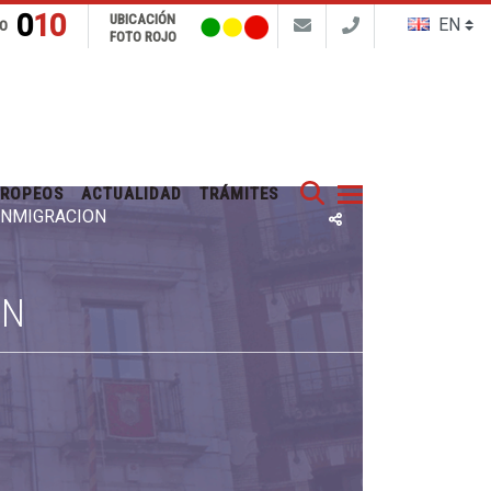
010
UBICACIÓN
FO
FOTO ROJO
Buscar
UROPEOS
ACTUALIDAD
TRÁMITES
 INMIGRACIÓN
ÓN