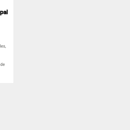
pal
les,
 de