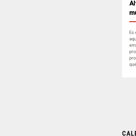
Al
mu
Es 
aqu
em
pro
pro
que.
CAL