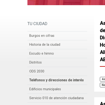
As
TU CIUDAD
de
Burgos en cifras
Di
Ho
Historia de la ciudad
Al
Escudo e himno
A
Distritos
ODS 2030
As
Teléfonos y direcciones de interés
No
Edificios municipales
Servicio 010 de atención ciudadana
As