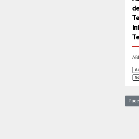
de
Te
In
Te
AB
As
No
Page