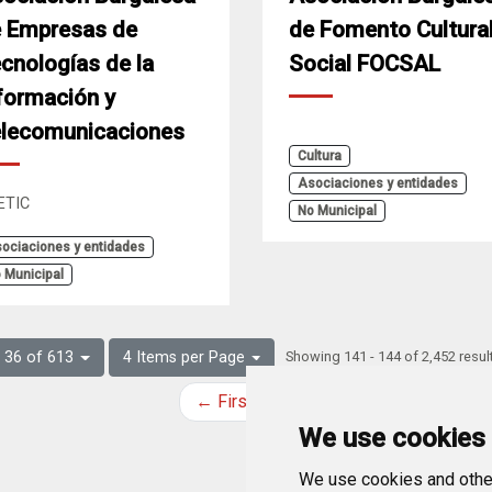
 Empresas de
de Fomento Cultural
cnologías de la
Social FOCSAL
formación y
lecomunicaciones
Cultura
Asociaciones y entidades
ETIC
No Municipal
ociaciones y entidades
 Municipal
Showing 141 - 144 of 2,452 resul
 36 of 613
4 Items per Page
← First
Previous
Next
La
We use cookies
We use cookies and other