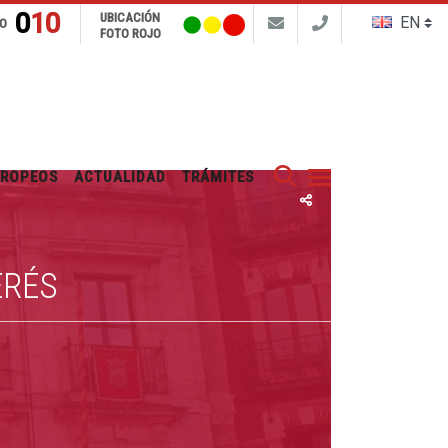
010
UBICACIÓN
FO
FOTO ROJO
Buscar
UROPEOS
ACTUALIDAD
TRÁMITES
ERÉS