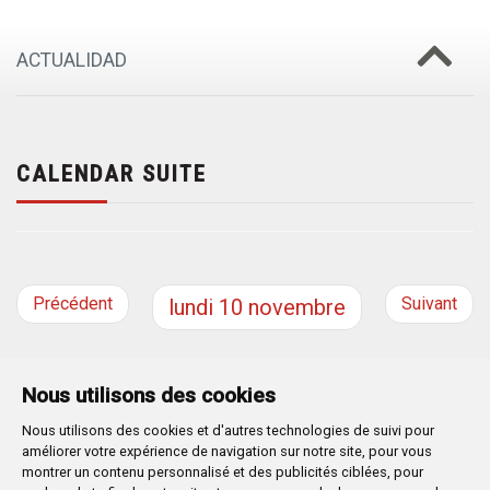
ACTUALIDAD
CALENDAR SUITE
Précédent
Suivant
lundi
10
novembre
Nous utilisons des cookies
Nous utilisons des cookies et d'autres technologies de suivi pour
Plaza Mayor 1
- 09071
BURGOS
améliorer votre expérience de navigation sur notre site, pour vous
947 288 800
CIF:
P-0906100-C
montrer un contenu personnalisé et des publicités ciblées, pour