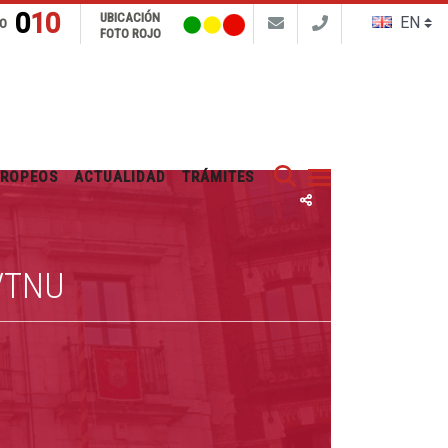
010
UBICACIÓN
FO
FOTO ROJO
Buscar
UROPEOS
ACTUALIDAD
TRÁMITES
VTNU