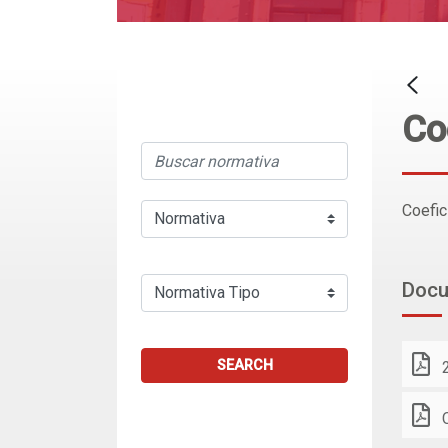
Co
Coefic
Doc
SEARCH