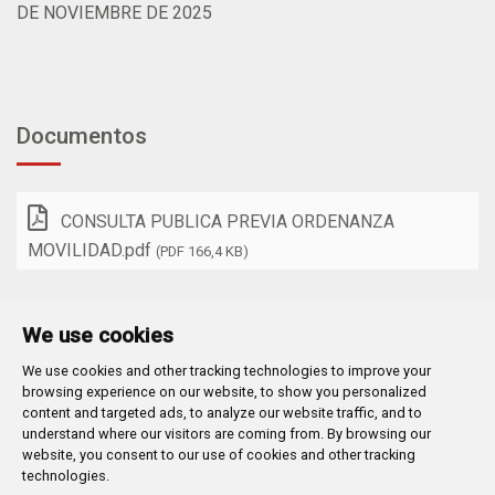
DE NOVIEMBRE DE 2025
Documentos
CONSULTA PUBLICA PREVIA ORDENANZA
MOVILIDAD.pdf
(PDF 166,4 KB)
We use cookies
We use cookies and other tracking technologies to improve your
Plaza Mayor 1
- 09071
BURGOS
browsing experience on our website, to show you personalized
947 288 800
CIF:
P-0906100-C
content and targeted ads, to analyze our website traffic, and to
understand where our visitors are coming from. By browsing our
CONTACTO | AVISOS, QUEJAS Y SUGERENCIAS
website, you consent to our use of cookies and other tracking
CANAL DE DENUNCIAS
MAPA WEB
AVISO LEGAL
technologies.