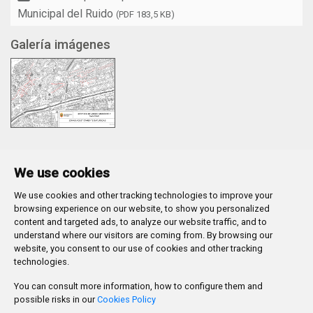
Municipal del Ruido
(PDF 183,5 KB)
Galería imágenes
We use cookies
We use cookies and other tracking technologies to improve your
Plaza Mayor 1
- 09071
BURGOS
browsing experience on our website, to show you personalized
947 288 800
CIF:
P-0906100-C
content and targeted ads, to analyze our website traffic, and to
understand where our visitors are coming from. By browsing our
CONTACTO | AVISOS, QUEJAS Y SUGERENCIAS
website, you consent to our use of cookies and other tracking
CANAL DE DENUNCIAS
MAPA WEB
AVISO LEGAL
technologies.
POLÍTICA DE PRIVACIDAD
ACCESIBILIDAD
You can consult more information, how to configure them and
PROMUEVE BURGOS
possible risks in our
Cookies Policy