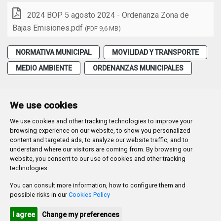
2024 BOP 5 agosto 2024 - Ordenanza Zona de
Bajas Emisiones.pdf
(PDF 9,6 MB)
NORMATIVA MUNICIPAL
MOVILIDAD Y TRANSPORTE
MEDIO AMBIENTE
ORDENANZAS MUNICIPALES
We use cookies
We use cookies and other tracking technologies to improve your
Plaza Mayor 1
- 09071
BURGOS
browsing experience on our website, to show you personalized
947 288 800
CIF:
P-0906100-C
content and targeted ads, to analyze our website traffic, and to
understand where our visitors are coming from. By browsing our
CONTACTO | AVISOS, QUEJAS Y SUGERENCIAS
website, you consent to our use of cookies and other tracking
CANAL DE DENUNCIAS
MAPA WEB
AVISO LEGAL
technologies.
POLÍTICA DE PRIVACIDAD
ACCESIBILIDAD
You can consult more information, how to configure them and
PROMUEVE BURGOS
possible risks in our
Cookies Policy
HTML 5
CSS3
WAI 'AA'
I agree
Change my preferences