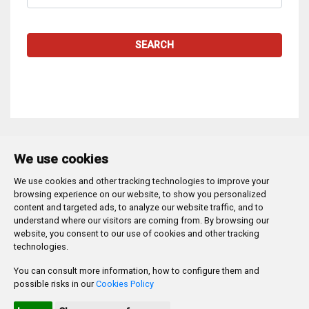
SEARCH
We use cookies
We use cookies and other tracking technologies to improve your
Plaza Mayor 1
- 09071
BURGOS
browsing experience on our website, to show you personalized
947 288 800
CIF:
P-0906100-C
content and targeted ads, to analyze our website traffic, and to
understand where our visitors are coming from. By browsing our
CONTACTO | AVISOS, QUEJAS Y SUGERENCIAS
website, you consent to our use of cookies and other tracking
CANAL DE DENUNCIAS
MAPA WEB
AVISO LEGAL
technologies.
POLÍTICA DE PRIVACIDAD
ACCESIBILIDAD
You can consult more information, how to configure them and
PROMUEVE BURGOS
possible risks in our
Cookies Policy
HTML 5
CSS3
WAI 'AA'