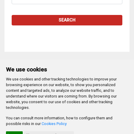
SEARCH
We use cookies
We use cookies and other tracking technologies to improve your
Plaza Mayor 1
- 09071
BURGOS
browsing experience on our website, to show you personalized
947 288 800
CIF:
P-0906100-C
content and targeted ads, to analyze our website traffic, and to
understand where our visitors are coming from. By browsing our
CONTACTO | AVISOS, QUEJAS Y SUGERENCIAS
website, you consent to our use of cookies and other tracking
CANAL DE DENUNCIAS
MAPA WEB
AVISO LEGAL
technologies.
POLÍTICA DE PRIVACIDAD
ACCESIBILIDAD
You can consult more information, how to configure them and
PROMUEVE BURGOS
possible risks in our
Cookies Policy
HTML 5
CSS3
WAI 'AA'