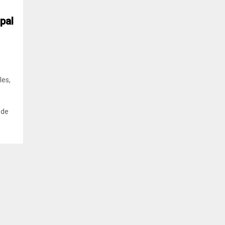
pal
les,
 de