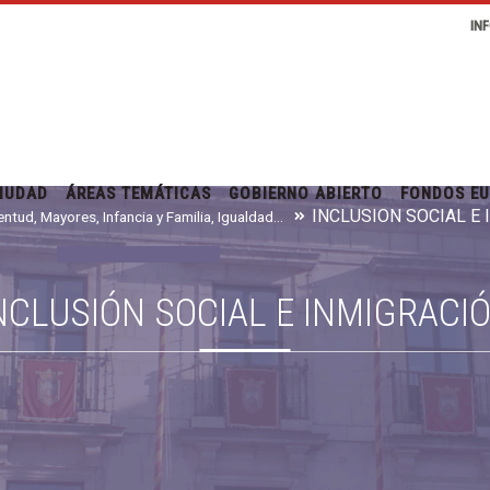
IN
IUDAD
ÁREAS TEMÁTICAS
GOBIERNO ABIERTO
FONDOS E
INCLUSIÓN SOCIAL E
Juventud, Mayores, Infancia y Familia, Igualdad e Inmigración
NCLUSIÓN SOCIAL E INMIGRACI