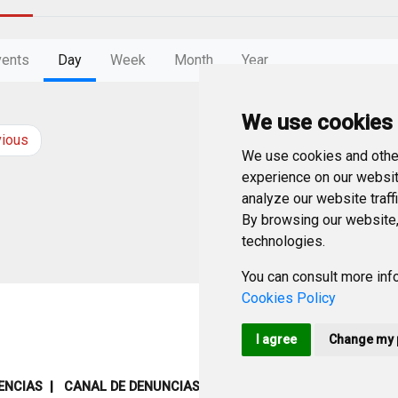
vents
Day
Week
Month
Year
We use cookies
vious
Saturday
28
Jun
We use cookies and other
experience on our websit
analyze our website traff
By browsing our website,
technologies.
You can consult more info
Cookies Policy
I agree
Change my 
ENCIAS
CANAL DE DENUNCIAS
MAPA WEB
AVISO LEGAL