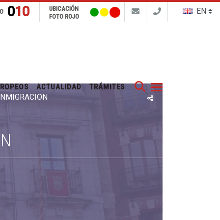
010
UBICACIÓN
FO
FOTO ROJO
Buscar
UROPEOS
ACTUALIDAD
TRÁMITES
 INMIGRACIÓN
ÓN