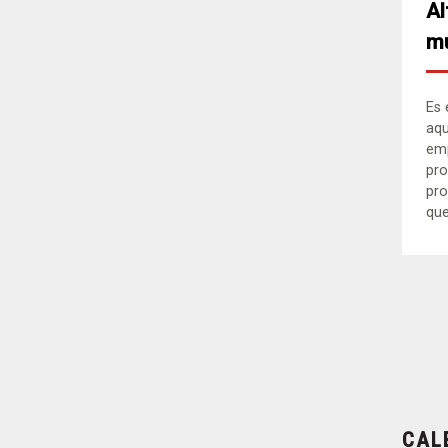
Al
mu
Es 
aqu
em
pro
pro
que.
CAL