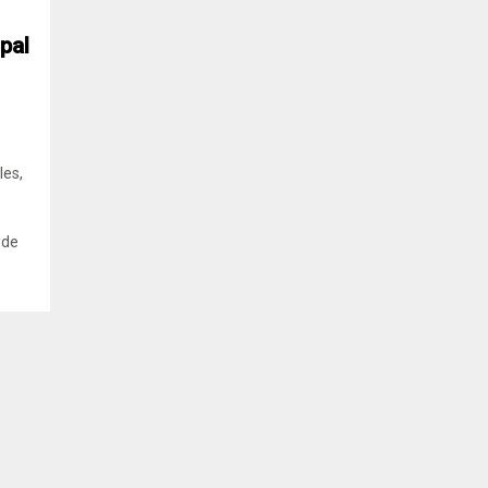
pal
les,
 de