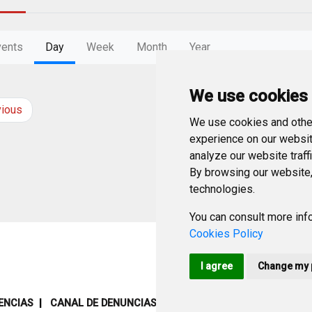
vents
Day
Week
Month
Year
We use cookies
vious
Tuesday
1
July
We use cookies and other
experience on our websit
analyze our website traff
By browsing our website,
technologies.
You can consult more info
Cookies Policy
I agree
Change my 
ENCIAS
CANAL DE DENUNCIAS
MAPA WEB
AVISO LEGAL