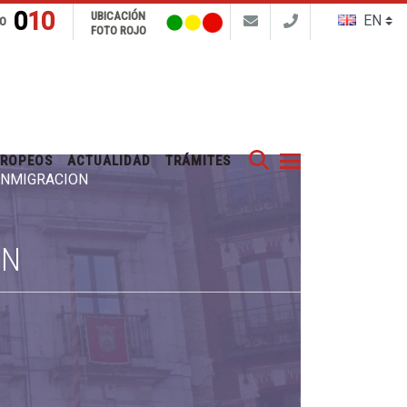
010
UBICACIÓN
FO
FOTO ROJO
Buscar
UROPEOS
ACTUALIDAD
TRÁMITES
 INMIGRACIÓN
ÓN