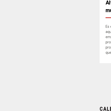
Al
mu
Es 
aqu
em
pro
pro
que.
CAL