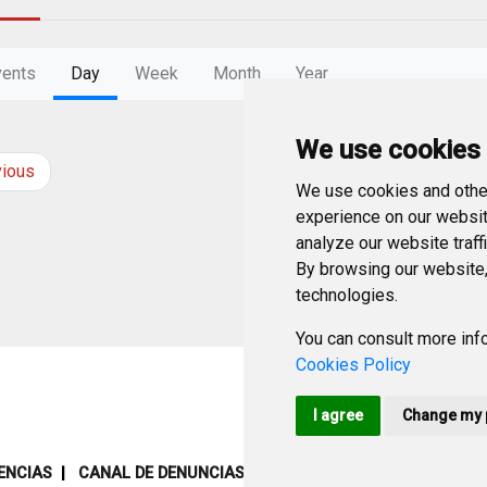
vents
Day
Week
Month
Year
We use cookies
vious
Tuesday
16
Decem
We use cookies and other
experience on our websit
analyze our website traff
By browsing our website,
technologies.
You can consult more info
Cookies Policy
I agree
Change my 
ENCIAS
CANAL DE DENUNCIAS
MAPA WEB
AVISO LEGAL