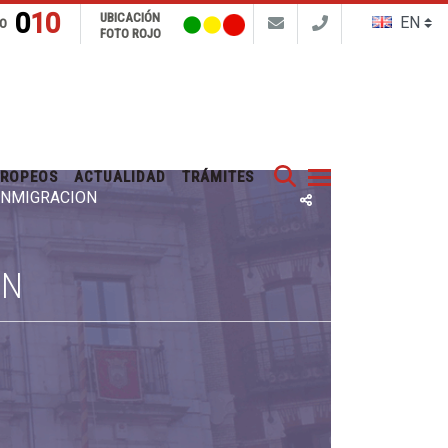
010
UBICACIÓN
FO
FOTO ROJO
Buscar
UROPEOS
ACTUALIDAD
TRÁMITES
 INMIGRACIÓN
ÓN