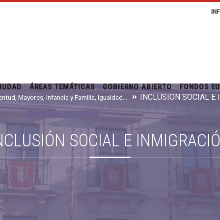
IN
IUDAD
ÁREAS TEMÁTICAS
GOBIERNO ABIERTO
FONDOS E
INCLUSIÓN SOCIAL E
Juventud, Mayores, Infancia y Familia, Igualdad e Inmigración
NCLUSIÓN SOCIAL E INMIGRACI