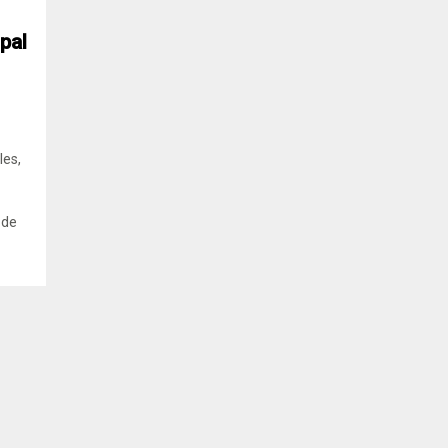
pal
les,
 de