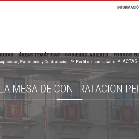
INFORMACIÓ
IUDAD
ÁREAS TEMÁTICAS
GOBIERNO ABIERTO
FONDOS E
supuestos, Patrimonio y Contratación
Perfil del contratante
 LA MESA DE CONTRATACION P