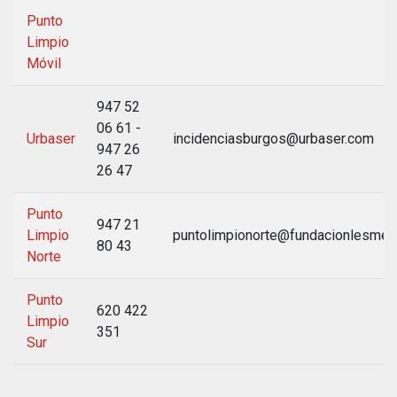
Punto
Limpio
Móvil
947 52
06 61 -
Urbaser
incidenciasburgos@urbaser.com
947 26
26 47
Punto
947 21
Limpio
puntolimpionorte@fundacionlesmes
80 43
Norte
Punto
620 422
Limpio
351
Sur