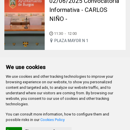
02/06/2025 Convocatoria
Informativa - CARLOS
NIÑO -
11:30
-
12:00
PLAZA MAYOR N 1
We use cookies
We use cookies and other tracking technologies to improve your
Plaza Mayor 1
- 09071
BURGOS
browsing experience on our website, to show you personalized
947 288 800
CIF:
P-0906100-C
content and targeted ads, to analyze our website traffic, and to
understand where our visitors are coming from. By browsing our
CONTACTO | AVISOS, QUEJAS Y SUGERENCIAS
website, you consent to our use of cookies and other tracking
CANAL DE DENUNCIAS
MAPA WEB
AVISO LEGAL
technologies.
POLÍTICA DE PRIVACIDAD
ACCESIBILIDAD
You can consult more information, how to configure them and
PROMUEVE BURGOS
possible risks in our
Cookies Policy
HTML 5
CSS3
WAI 'AA'